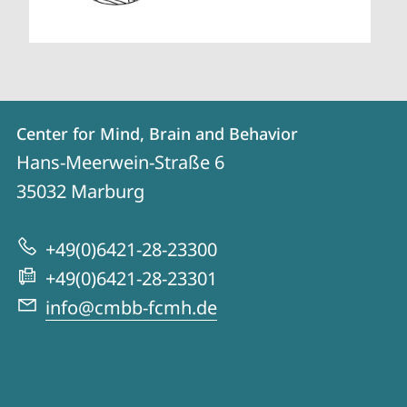
Kontakt
Kontaktinformationen
Center for Mind, Brain and Behavior
Center
und
Hans-Meerwein-Straße 6
for
Informationen
35032
Marburg
Mind,
zur
Brain
+49(0)6421-28-23300
Website
and
+49(0)6421-28-23301
Behavior
info@cmbb-fcmh.de