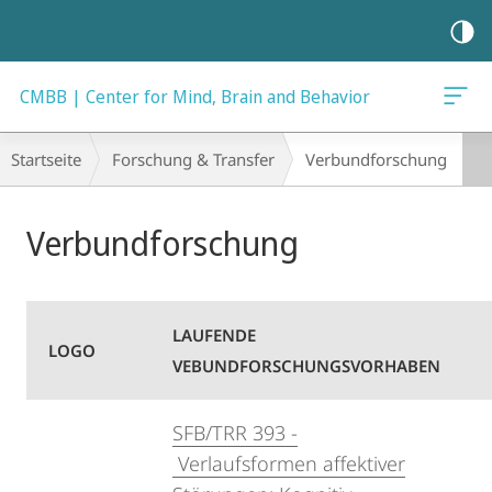
Mobile-
Navigation
CMBB | Center for Mind, Brain and Behavior
Breadcrumb-
Startseite
Forschung & Transfer
Verbund­forschung
Navigation
Hauptinhalt
Verbundforschung
LAUFENDE
LOGO
VEBUNDFORSCHUNGSVORHABEN
SFB/TRR 393 -
Verlaufsformen affektiver