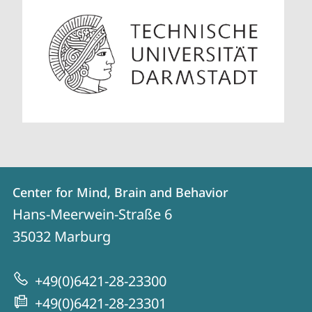
Kontakt
Kontaktinformationen
Center for Mind, Brain and Behavior
Center
und
Hans-Meerwein-Straße 6
for
Informationen
35032
Marburg
Mind,
zur
Brain
+49(0)6421-28-23300
Website
and
+49(0)6421-28-23301