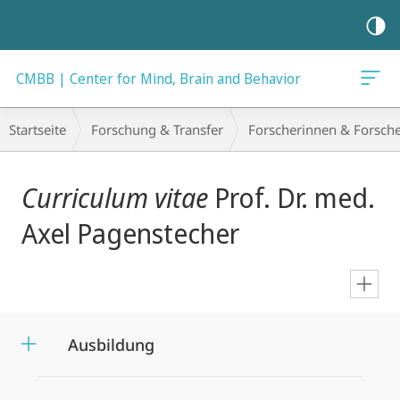
Mobile-
Navigation
CMBB | Center for Mind, Brain and Behavior
Breadcrumb-
Startseite
Forschung & Transfer
Forscherinnen & Forsch
Navigation
Hauptinhalt
Curriculum vitae
Prof. Dr. med.
Axel Pagenstecher
en
Ausbildung