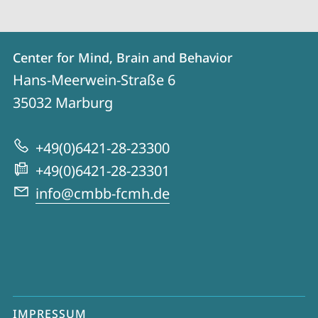
Kontakt
Kontaktinformationen
Center for Mind, Brain and Behavior
Center
und
Hans-Meerwein-Straße 6
for
Informationen
35032
Marburg
Mind,
zur
Brain
+49(0)6421-28-23300
Website
and
+49(0)6421-28-23301
Behavior
info@cmbb-fcmh.de
Mobile-
IMPRESSUM