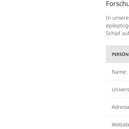
Forsch
In unsere
epileptog
Schlaf au
PERSÖN
Name:
Univers
Adress
Websit