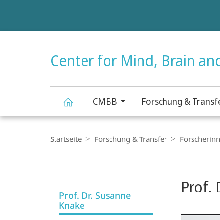
Service-
Navigation
HIGH-CONTRAST VERSION
Center for Mind, Brain an
CMBB
Forschung & Transf
Center
Breadcrumb-
Navigation
Startseite
Forschung & Transfer
Forscherinn
for
Content-
Navigation
Hauptinhal
Mind,
Prof.
Prof. Dr. Susanne
Brain
Knake