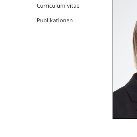
and
Curriculum vitae
Behavior
Publikationen